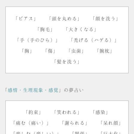
「ピアス」
「頭を丸める」
「顔を洗う」
「胸毛」
「大きくなる」
「手（手のひら）」
「禿げる（ハゲる）」
「胸」
「傷」
「虫歯」
「腕枕」
「髪を洗う」
「
感情・生理現象・感覚
」の夢占い
「約束」
「笑われる」
「感染」
「痛む（痛い）」
「謝られる」
「呆れ顔」
「楽しむ（楽しい）」
「緊張」
「巨大化」