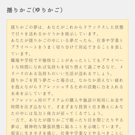
揺りかご(ゆりかご)
揺りかごの夢は、あなたがこれからリラックスした状態
で日々を送れるかどうかを暗示しています。
あなたが揺りかごの中にいる夢だったら、仕事や学業と
プライベートをうまく切り分けて対応できることを表し
ています。
職場や学校で不愉快なことがあったとしてもプライベー
トな時間になれば気持ちを切り替えて過ごせるなど、メ
リハリのある気持ちのいい生活が送れるでしょう。
揺りかごを買う夢だった場合は、なかなか消えない疲れ
を抱えながらリフレッシュするための活動に力を入れる
未来を示しています。
リフレッシュ用のアイテムの購入や施設の利用にお金や
時間を注ぎ込むなど、さまざまな投資と引き換えにあな
たの中には気力と体力が戻ってくるでしょう。
一方で、あなたが揺りかごで眠ったり目を閉じたりする
夢は、精神的な緊張状態に陥ることを示唆しています。
現実に生き辛さを感じ、仕事や学業などやるべきことに