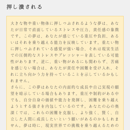
押し潰される
大きな物や重い物体に押しつぶされるような夢は、あな
たが日常で直面しているストレスや圧力、責任感の象徴
です。この夢は、あなたが感じている重圧や負担、ある
いはそれを乗り越える能力を反映しています。重たい物
に押しつぶされている感覚が強い場合、それは現実生活
での圧倒的なストレスやプレッシャーを表している可能
性があります。逆に、重い物があるにも関わらず、苦痛
を感じない場合は、あなたが責任や困難を受け入れ、そ
れに立ち向かう力を持っていることを示しているかもし
れません。
さらに、この夢はあなたの内面的な成長や自己実現の願
望を暗示している場合もあります。重圧や制約がある中
でも、自分自身の価値や能力を発揮し、困難を乗り越え
ようとする強さを内包しているのです。あなたの心の奥
深くでは、これらの困難を克服し、より強く、賢く、自
立した人間に成長したいという願いがあるのかもしれま
せん。夢は時に、現実世界での挑戦を乗り越えるための