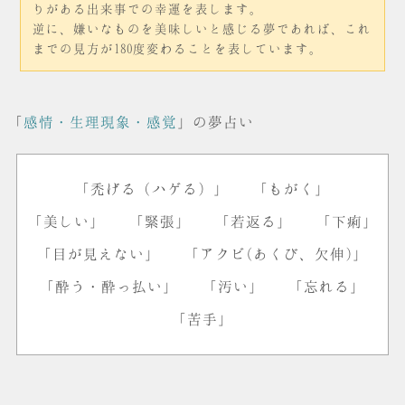
りがある出来事での幸運を表します。
逆に、嫌いなものを美味しいと感じる夢であれば、これ
までの見方が180度変わることを表しています。
「
感情・生理現象・感覚
」の夢占い
「禿げる（ハゲる）」
「もがく」
「美しい」
「緊張」
「若返る」
「下痢」
「目が見えない」
「アクビ(あくび、欠伸)」
「酔う・酔っ払い」
「汚い」
「忘れる」
「苦手」