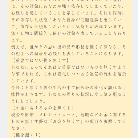
は、その対象にあなたが強く依存してしまっていたり、
心残りを感じていることを示しています。それと同時に
その依存した状態にあなた自身が問題意識を感じてい
て、依存から脱却したいという気持ちが表れています。
無くし物が間接的に依存の対象を表していることもあり
ます。
例えば、誰かとの思い出の品や形見を無くす夢なら、そ
の相手への執着や心残りを表していることになります。
【重要ではない物を無くす】
あなたにとってそれほど重要ではないものを無くすよう
な夢であれば、これは変化しつつある運気の流れを暗示
しています。
今良くも悪くも後の生活の中で何らかの変化が訪れる可
能性があります。あなたの周りの状況に少し気を配るよ
うにしましょう。
【お金に関するものを無くす】
現金や財布、クレジットカード、通帳などお金に関する
ものを無くす夢は「お金を無くす」の項目を参照してく
ださい。
【鍵を無くす】