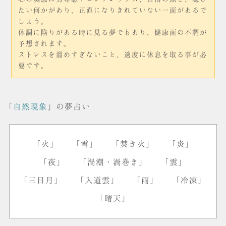
たい何かがあり、正直になりきれていない一面があるで
しょう。
体調に陰りがある時に見る夢でもあり、健康面の不調が
予想されます。
ストレスを溜めすぎないこと、適度に休息を取る事が必
要です。
「
自然現象
」の夢占い
「火」
「雪」
「焚き火」
「炎」
「夜」
「渦潮・渦巻き」
「雲」
「三日月」
「入道雲」
「雨」
「冷凍」
「晴天」