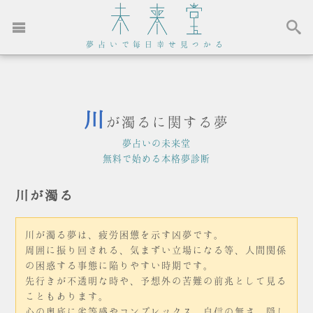
夢占いで毎日幸せ見つかる
川
が濁るに関する夢
夢占いの未来堂
無料で始める本格夢診断
川が濁る
川が濁る夢は、疲労困憊を示す凶夢です。
周囲に振り回される、気まずい立場になる等、人間関係
の困惑する事態に陥りやすい時期です。
先行きが不透明な時や、予想外の苦難の前兆として見る
こともあります。
心の奥底に劣等感やコンプレックス、自信の無さ、隠し