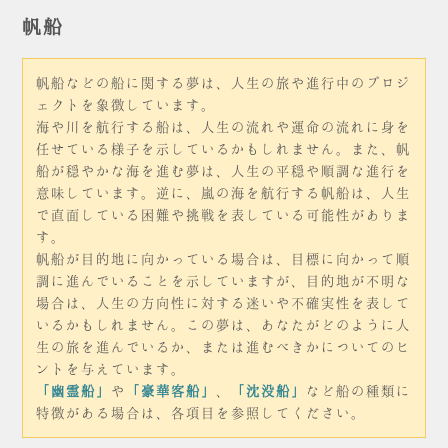
帆船
帆船などの船に関する夢は、人生の旅や進行中のプロジ
ェクトを象徴しています。
海や川を航行する船は、人生の流れや運命の流れに身を
任せている様子を示しているかもしれません。また、帆
船が穏やかな海を進む夢は、人生の平穏や順調な進行を
意味しています。逆に、嵐の海を航行する帆船は、人生
で直面している困難や挑戦を表している可能性がありま
す。
帆船が目的地に向かっている場合は、目標に向かって順
調に進んでいることを示していますが、目的地が不明な
場合は、人生の方向性に対する迷いや不確実性を表して
いるかもしれません。この夢は、あなたがどのように人
生の旅を進んでいるか、または進むべきかについてのヒ
ントを与えています。
「幽霊船」
や
「豪華客船」
、
「沈没船」
など船の種類に
特徴がある場合は、各項目を参照してください。