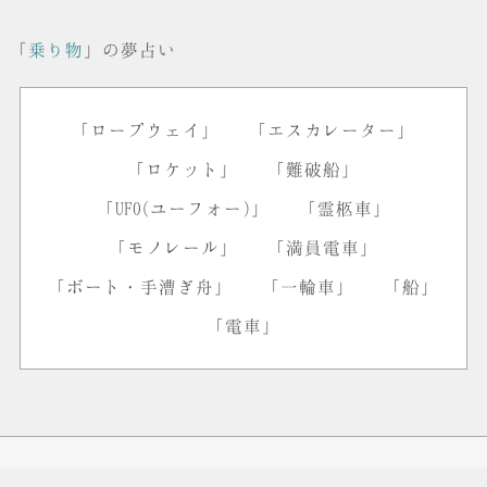
「
乗り物
」の夢占い
「ロープウェイ」
「エスカレーター」
「ロケット」
「難破船」
「UFO(ユーフォー)」
「霊柩車」
「モノレール」
「満員電車」
「ボート・手漕ぎ舟」
「一輪車」
「船」
「電車」
© 2016
Miraido
All Rights Reserved.