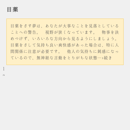
目薬
目薬をさす夢は、あなたが大事なことを見落としている
ことへの警告。 視野が狭くなっています。 物事を決
めつけず、いろいろな方向から見るようにしましょう。
目薬をさして気持ち良い爽快感があった場合は、特に人
間関係に注意が必要です。 他人の気持ちに鈍感になっ
ているので、無神経な言動をとりがちな状態…»続き
1
2
…
13
次へ »
© 2016
Miraido
All Rights Reserved.