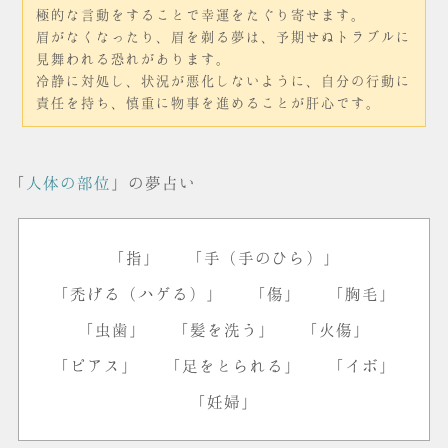
極的な言動をすることで幸運をたぐり寄せます。
眉がなくなったり、眉を剃る夢は、予期せぬトラブルに
見舞われる恐れがあります。
冷静に対処し、状況が悪化しないように、自分の行動に
責任を持ち、慎重に物事を進めることが肝心です。
「
人体の部位
」の夢占い
「指」
「手（手のひら）」
「禿げる（ハゲる）」
「傷」
「胸毛」
「虫歯」
「髪を洗う」
「火傷」
「ピアス」
「足をとられる」
「イボ」
「妊婦」