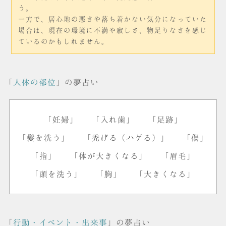
う。
一方で、居心地の悪さや落ち着かない気分になっていた
場合は、現在の環境に不満や寂しさ、物足りなさを感じ
ているのかもしれません。
「
人体の部位
」の夢占い
「妊婦」
「入れ歯」
「足跡」
「髪を洗う」
「禿げる（ハゲる）」
「傷」
「指」
「体が大きくなる」
「眉毛」
「頭を洗う」
「胸」
「大きくなる」
「
行動・イベント・出来事
」の夢占い