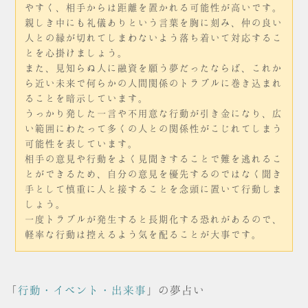
やすく、相手からは距離を置かれる可能性が高いです。
親しき中にも礼儀ありという言葉を胸に刻み、仲の良い
人との縁が切れてしまわないよう落ち着いて対応するこ
とを心掛けましょう。
また、見知らぬ人に融資を願う夢だったならば、これか
ら近い未来で何らかの人間関係のトラブルに巻き込まれ
ることを暗示しています。
うっかり発した一言や不用意な行動が引き金になり、広
い範囲にわたって多くの人との関係性がこじれてしまう
可能性を表しています。
相手の意見や行動をよく見聞きすることで難を逃れるこ
とができるため、自分の意見を優先するのではなく聞き
手として慎重に人と接することを念頭に置いて行動しま
しょう。
一度トラブルが発生すると長期化する恐れがあるので、
軽率な行動は控えるよう気を配ることが大事です。
「
行動・イベント・出来事
」の夢占い