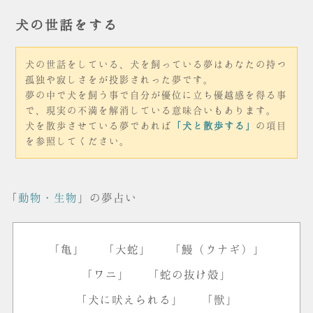
犬の世話をする
犬の世話をしている、犬を飼っている夢はあなたの持つ
孤独や寂しさをが投影されった夢です。
夢の中で犬を飼う事で自分が優位に立ち優越感を得る事
で、現実の不満を解消している意味合いもあります。
犬を散歩させている夢であれば
「犬と散歩する」
の項目
を参照してください。
「
動物・生物
」の夢占い
「亀」
「大蛇」
「鰻（ウナギ）」
「ワニ」
「蛇の抜け殻」
「犬に吠えられる」
「獣」