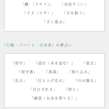
「鱗 (ウロコ)」
「金魚すくい」
「リス（りす）」
「犬を飼う」
「犬と遊ぶ」
「
行動・イベント・出来事
」の夢占い
「留守」
「読む（本を読む）」
「宴会」
「留守番」
「落第」
「割り込み」
「花火」
「打ち上げ花火」
「川が濁る」
「告白される」
「祭り」
「融資（お金を借りる）」