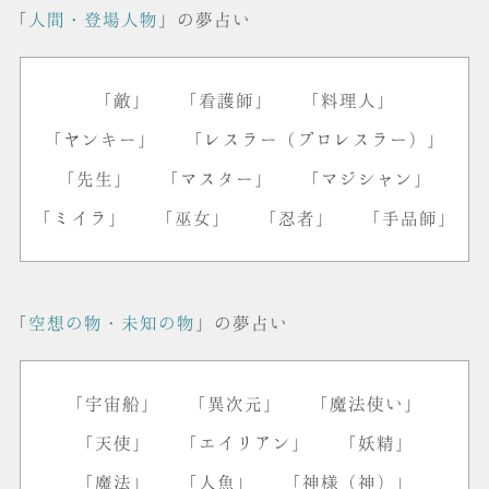
「
人間・登場人物
」の夢占い
「敵」
「看護師」
「料理人」
「ヤンキー」
「レスラー（プロレスラー）」
「先生」
「マスター」
「マジシャン」
「ミイラ」
「巫女」
「忍者」
「手品師」
「
空想の物・未知の物
」の夢占い
「宇宙船」
「異次元」
「魔法使い」
「天使」
「エイリアン」
「妖精」
「魔法」
「人魚」
「神様（神）」