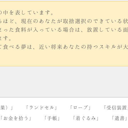
の中を表しています。
るほど、現在のあなたが取捨選択のできている
まった食料が入っている場合は、放置している
ます。
て食べる夢は、近い将来あなたの持つスキルが
の巣）」
「ランドセル」
「ロープ」
「受信装置
「お金を拾う」
「手帳」
「着ぐるみ」
「遺書