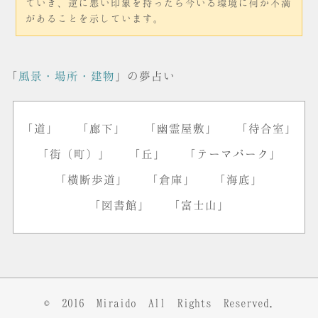
ていき、逆に悪い印象を持ったら今いる環境に何か不満
があることを示しています。
「
風景・場所・建物
」の夢占い
「道」
「廊下」
「幽霊屋敷」
「待合室」
「街（町）」
「丘」
「テーマパーク」
「横断歩道」
「倉庫」
「海底」
「図書館」
「富士山」
© 2016
Miraido
All Rights Reserved.